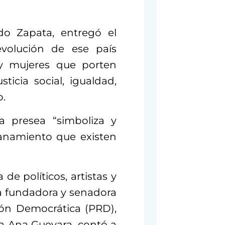
do Zapata, entregó el
revolución de ese país
 y mujeres que porten
ticia social, igualdad,
o.
a presea “simboliza y
manamiento que existen
de políticos, artistas y
a fundadora y senadora
ción Democrática (PRD),
ica Ana Guevara, contó a