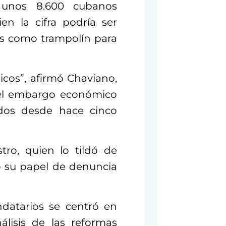
unos 8.600 cubanos
ien la cifra podría ser
ís como trampolín para
icos”, afirmó Chaviano,
 el embargo económico
idos desde hace cinco
ro, quien lo tildó de
co su papel de denuncia
datarios se centró en
álisis de las reformas