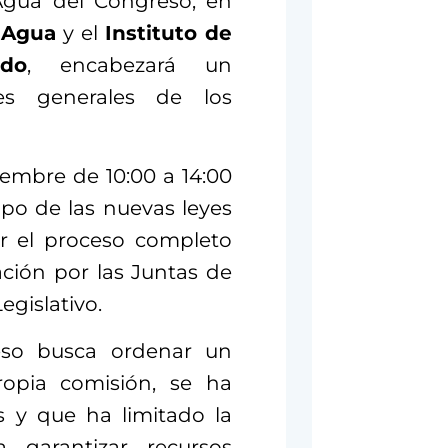
 Agua del Congreso, en
 Agua
y el
Instituto de
ado
, encabezará un
res generales de los
iembre de 10:00 a 14:00
ipo de las nuevas leyes
ar el proceso completo
ación por las Juntas de
egislativo.
reso busca ordenar un
opia comisión, se ha
s y que ha limitado la
 garantizar recursos