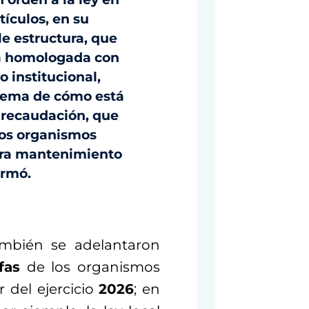
tículos, en su
le estructura, que
a homologada con
o institucional,
 tema de cómo está
u recaudación, que
los organismos
ara mantenimiento
irmó.
ambién se adelantaron
fas
de los organismos
r del ejercicio
2026
; en