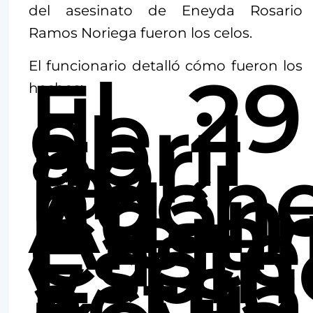
del asesinato de Eneyda Rosario
Ramos Noriega fueron los celos.
El funcionario detalló cómo fueron los
El 29
de
hechos:
abril
por
la
noch
Adán
Aleja
Caste
Espin
y su
actua