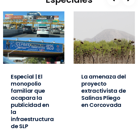
Especial | El
La amenaza del
monopolio
proyecto
familiar que
extractivista de
acapara la
Salinas Pliego
publicidad en
en Corcovada
la
infraestructura
de SLP