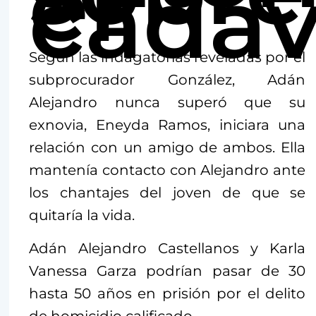
el
cadáv
Según las indagatorias reveladas por el
subprocurador González, Adán
Alejandro nunca superó que su
exnovia, Eneyda Ramos, iniciara una
relación con un amigo de ambos. Ella
mantenía contacto con Alejandro ante
los chantajes del joven de que se
quitaría la vida.
Adán Alejandro Castellanos y Karla
Vanessa Garza podrían pasar de 30
hasta 50 años en prisión por el delito
de homicidio calificado.