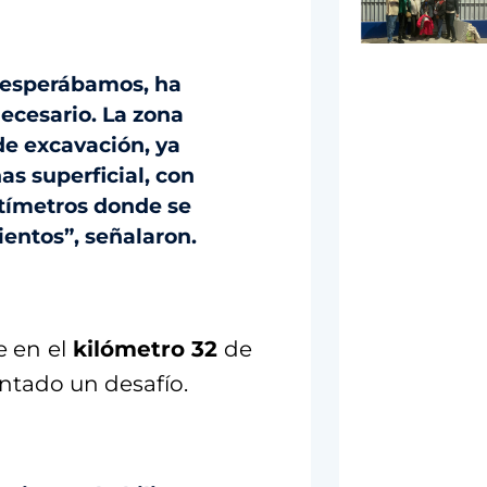
 esperábamos, ha
necesario. La zona
de excavación, ya
as superficial, con
ntímetros donde se
entos”, señalaron.
e en el
kilómetro 32
de
entado un desafío.