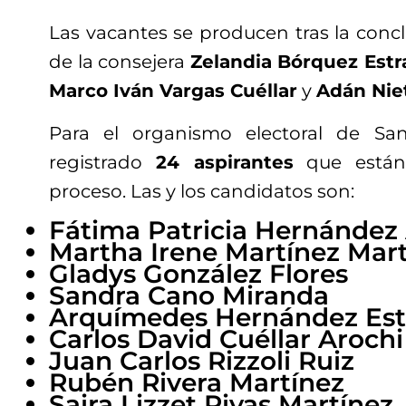
Las vacantes se producen tras la conc
de la consejera
Zelandia Bórquez Estr
Marco Iván Vargas Cuéllar
y
Adán Nie
Para el organismo electoral de Sa
registrado
24 aspirantes
que están 
proceso. Las y los candidatos son:
Fátima Patricia Hernández 
Martha Irene Martínez Mar
Gladys González Flores
Sandra Cano Miranda
Arquímedes Hernández Es
Carlos David Cuéllar Arochi
Juan Carlos Rizzoli Ruiz
Rubén Rivera Martínez
Saira Lizzet Rivas Martínez