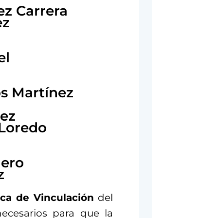
ez Carrera
ez
el
s Martínez
uez
 Loredo
ero
z
ca de Vinculación
del
necesarios para que la