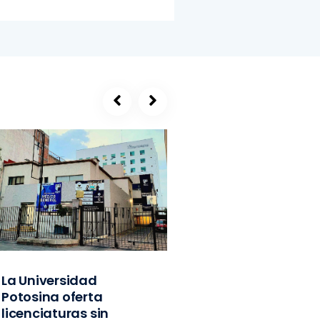
La Universidad
SEGE, refugio de
Potosina oferta
exlíderes del PVE
licenciaturas sin
Edomex y