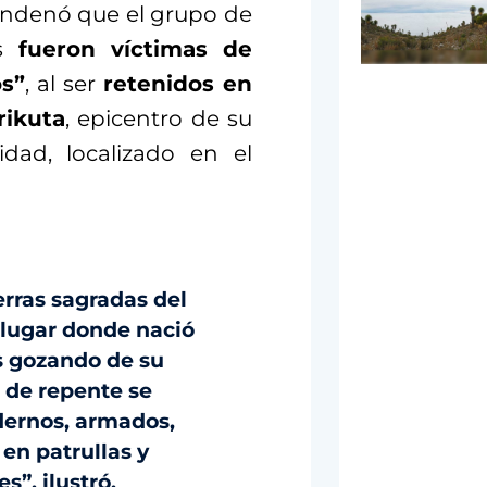
condenó que el grupo de
s
fueron víctimas de
s”
, al ser
retenidos en
rikuta
, epicentro de su
idad, localizado en el
ierras sagradas del
 lugar donde nació
s gozando de su
o de repente se
ernos, armados,
en patrullas y
”, ilustró.