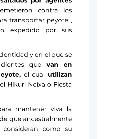
asaltados por agentes
remetieron contra los
ra transportar peyote”,
cio expedido por sus
dentidad y en el que se
ndientes que
van en
eyote,
el cual
utilizan
el Hikuri Neixa o Fiesta
para mantener viva la
s de que ancestralmente
ue consideran como su