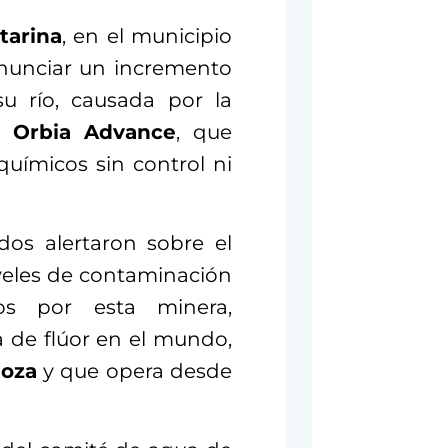
tarina
, en el municipio
enunciar un incremento
u río, causada por la
e
Orbia Advance
, que
uímicos sin control ni
ados alertaron sobre el
iveles de contaminación
os por esta minera,
 de flúor en el mundo,
goza
y que opera desde