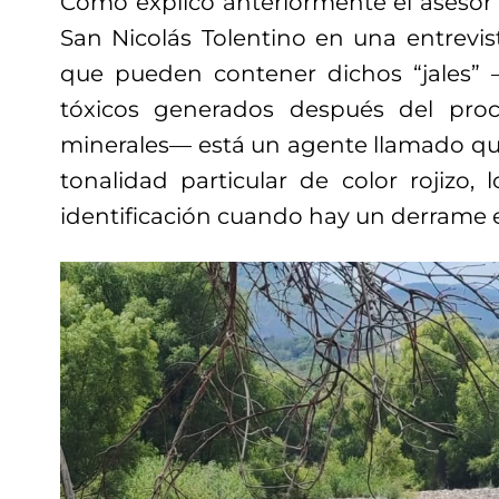
Como explicó anteriormente el asesor
San Nicolás Tolentino en una entrevist
que pueden contener dichos “jales” 
tóxicos generados después del pro
minerales— está un agente llamado qu
tonalidad particular de color rojizo, 
identificación cuando hay un derrame en