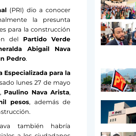
nal
(PRI) dio a conocer
almente la presunta
es para la construcción
ión del
Partido Verde
eralda Abigail Nava
an Pedro
.
ía Especializada para la
sado lunes 27 de mayo
a,
Paulino Nava Arista
,
il pesos
, además de
strucción.
ava también habría
iales a los ciudadanos