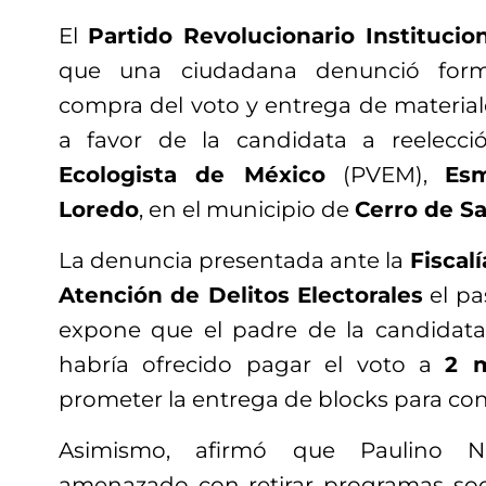
El
Partido Revolucionario Institucio
que una ciudadana denunció form
compra del voto y entrega de material
a favor de la candidata a reelecc
Ecologista de México
(PVEM),
Esm
Loredo
, en el municipio de
Cerro de S
La denuncia presentada ante la
Fiscal
Atención de Delitos Electorales
el pa
expone que el padre de la candidat
habría ofrecido pagar el voto a
2 m
prometer la entrega de blocks para con
Asimismo, afirmó que Paulino N
amenazado con retirar programas soc