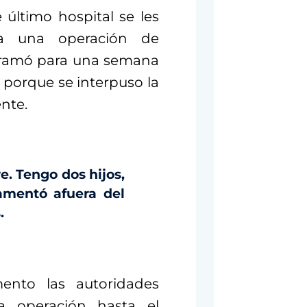
último hospital se les
ía una operación de
gramó para una semana
 porque se interpuso la
nte.
e. Tengo dos hijos,
amentó afuera del
.
nto las autoridades
a operación hasta el