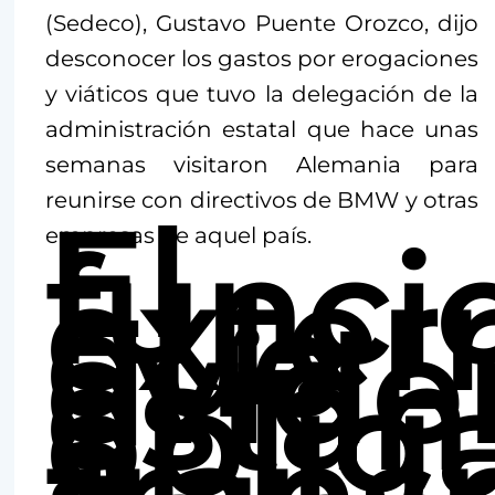
(Sedeco), Gustavo Puente Orozco, dijo
desconocer los gastos por erogaciones
y viáticos que tuvo la delegación de la
administración estatal que hace unas
semanas visitaron Alemania para
reunirse con directivos de BMW y otras
El
funci
empresas de aquel país.
exter
que
evid
están
oblig
a