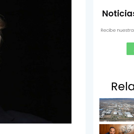
Notici
Recibe nuestra
Rel