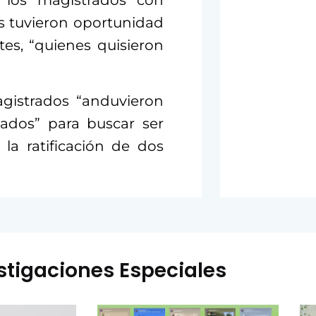
 los magistrados con
os tuvieron oportunidad
es, “quienes quisieron
gistrados “anduvieron
tados” para buscar ser
la ratificación de dos
stigaciones Especiales