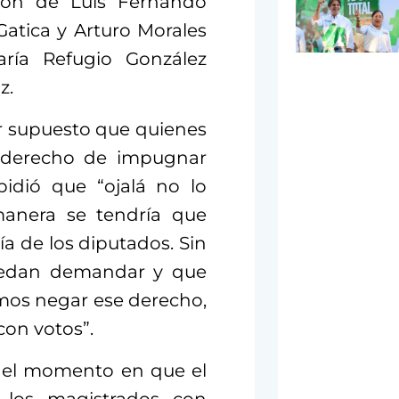
ción de Luis Fernando
atica y Arturo Morales
aría Refugio González
z.
or supuesto que quienes
l derecho de impugnar
pidió que “ojalá no lo
anera se tendría que
ía de los diputados. Sin
uedan demandar y que
emos negar ese derecho,
con votos”.
e el momento en que el