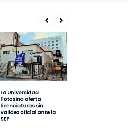
La Universidad
SEGE, refugio de
Potosina oferta
exlíderes del PVE
licenciaturas sin
Edomex y
validez oficial ante la
exfuncionarios
SEP
federales