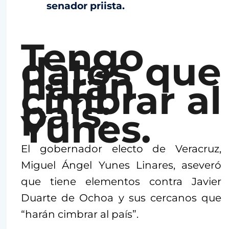
senador priista.
Tengo
datos que
harán
cimbrar al
país:
Yunes.
El gobernador electo de Veracruz,
Miguel Ángel Yunes Linares, aseveró
que tiene elementos contra Javier
Duarte de Ochoa y sus cercanos que
“harán cimbrar al país”.