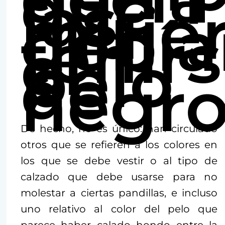
que
las
muje
debía
teñir
el
pelo
de
negro
De hecho, no es único: han circulado
otros que se refieren a los colores en
los que se debe vestir o al tipo de
calzado que debe usarse para no
molestar a ciertas pandillas, e incluso
uno relativo al color del pelo que