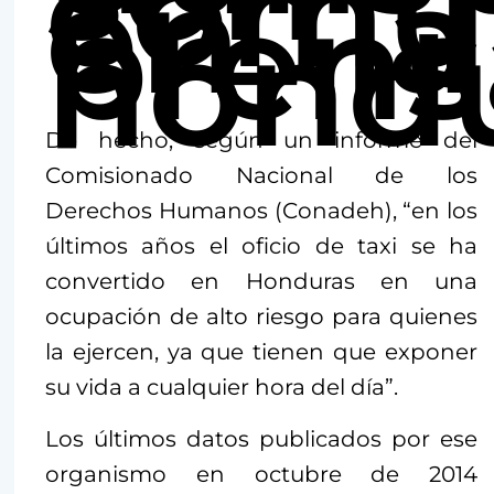
comu
en la
prens
hondu
De hecho, según un informe del
Comisionado Nacional de los
Derechos Humanos (Conadeh), “en los
últimos años el oficio de taxi se ha
convertido en Honduras en una
ocupación de alto riesgo para quienes
la ejercen, ya que tienen que exponer
su vida a cualquier hora del día”.
Los últimos datos publicados por ese
organismo en octubre de 2014