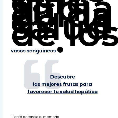
café
al día
cuida
de la
salud
de lo
.
vasos sanguíneos
Descubre
las mejores frutas para
favorecer tu salud hepática
El café potencia tu memoria