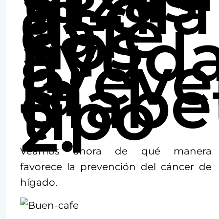
al día
de
café
nos
ayud
a
preve
la
diabe
tipo
2.
Veamos ahora de qué manera
favorece la prevención del cáncer de
hígado.