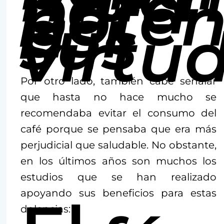
para
poten
así
sus
virtu
Por otro lado, también cabe señalar
que hasta no hace mucho se
recomendaba evitar el consumo del
café porque se pensaba que era más
perjudicial que saludable. No obstante,
en los últimos años son muchos los
estudios que se han realizado
apoyando sus beneficios para estas
dolencias: