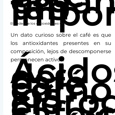
órga
tan
impor
El poder de los antioxidantes en el café
Un dato curioso sobre el café es que
los antioxidantes presentes en su
composición, lejos de descomponerse
Ácido
del
permanecen activos.
café
como
los
cloro
el
cafeic