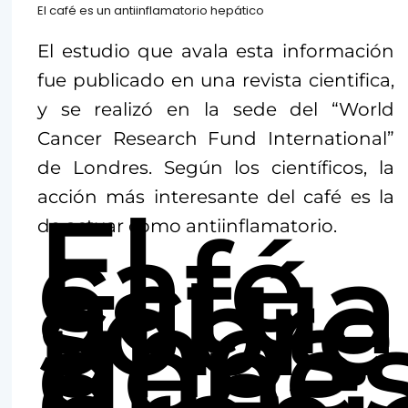
El café es un antiinflamatorio hepático
El estudio que avala esta información
fue publicado en una revista cientifica,
y se realizó en la sede del “World
Cancer Research Fund International”
de Londres. Según los científicos, la
acción más interesante del café es la
El
café
de actuar como antiinflamatorio.
actúa
sobre
unos
gene
que