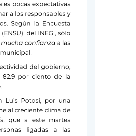
les pocas expectativas
ar a los responsables y
tos. Según la Encuesta
(ENSU), del INEGI, sólo
e
mucha confianza
a las
a municipal.
ectividad del gobierno,
82.9 por ciento de la
.
n Luis Potosí, por una
e al creciente clima de
aís, que a este martes
ersonas ligadas a las