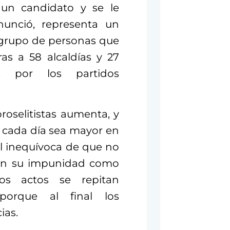
 un candidato y se le
unció, representa un
grupo de personas que
s a 58 alcaldías y 27
dos por los partidos
proselitistas aumenta, y
d cada día sea mayor en
l inequívoca de que no
ulen su impunidad como
s actos se repitan
orque al final los
ias.