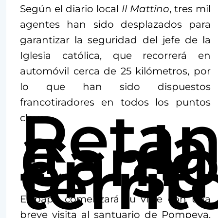
Según el diario local
Il Mattino
, tres mil
agentes han sido desplazados para
garantizar la seguridad del jefe de la
Iglesia católica, que recorrerá en
automóvil cerca de 25 kilómetros, por
lo que han sido dispuestos
francotiradores en todos los puntos
Reta
a la
clave.
Camo
en su
territ
El papa comenzará su viaje con una
breve visita al santuario de Pompeya,