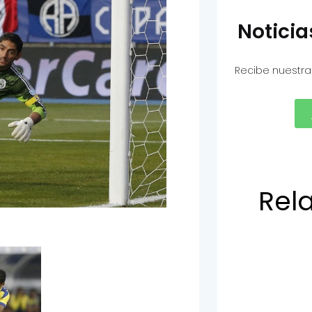
Notici
Recibe nuestra
Rel