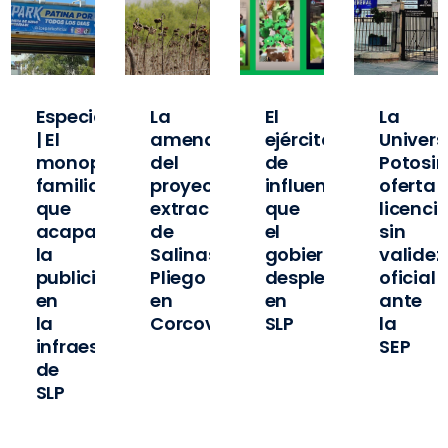
Especial
La
El
La
| El
amenaza
ejército
Univer
o
monopolio
del
de
Potosi
familiar
proyecto
influencers
oferta
que
extractivista
que
licenci
ó
acapara
de
el
sin
la
Salinas
gobierno
validez
publicidad
Pliego
desplegó
oficial
en
en
en
ante
la
Corcovada
SLP
la
infraestructura
SEP
de
pas
SLP