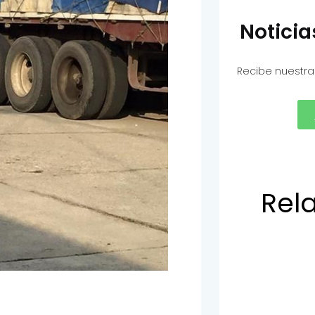
Notici
Recibe nuestra
Rel