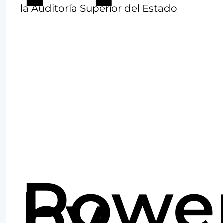
la Auditoría Superior del Estado
Powe
by