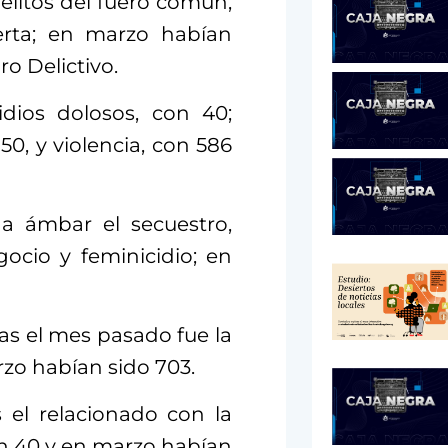
elitos del fuero común,
lerta; en marzo habían
o Delictivo.
dios dolosos, con 40;
0, y violencia, con 586
 a ámbar el secuestro,
gocio y feminicidio; en
as el mes pasado fue la
rzo habían sido 703.
s el relacionado con la
on 40 y en marzo habían