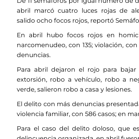
De 11 semáforos por igual número de d
abril marcó cuatro luces rojas de a
salido ocho focos rojos, reportó Semáfor
En abril hubo focos rojos en homici
narcomenudeo, con 135; violación, con 5
denuncias.
Para abril dejaron el rojo para bajar
extorsión, robo a vehículo, robo a ne
verde, salieron robo a casa y lesiones.
El delito con más denuncias presentad
violencia familiar, con 586 casos; en ma
Para el caso del delito doloso, que e
delincuencia organizada, en abril fuer