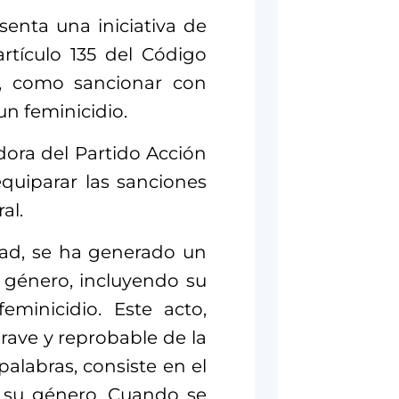
senta una iniciativa de
artículo 135 del Código
s, como sancionar con
un feminicidio.
dora del Partido Acción
equiparar las sanciones
al.
dad, se ha generado un
 género, incluyendo su
eminicidio. Este acto,
rave y reprobable de la
palabras, consiste en el
 su género. Cuando se