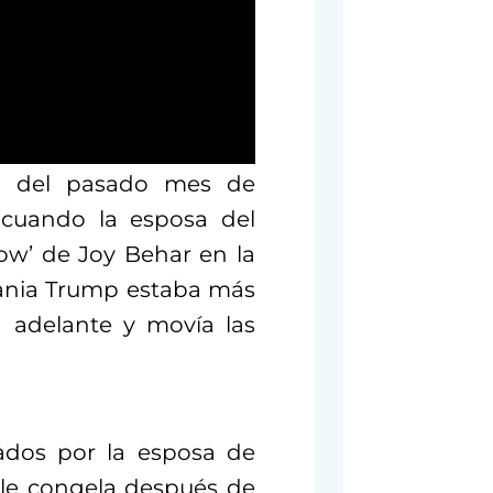
iva del pasado mes de
, cuando la esposa del
how’ de Joy Behar en la
lania Trump estaba más
a adelante y movía las
dos por la esposa de
 le congela después de