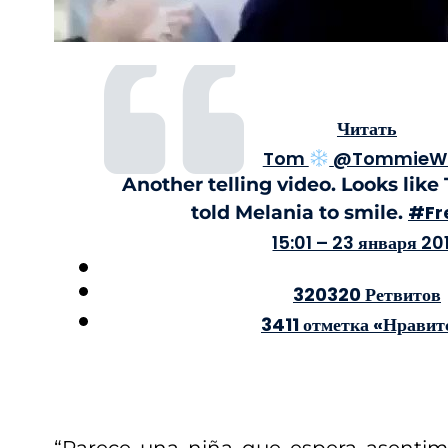
Читать
Tom
@TommieW
Another telling video. Looks li
#
Fr
told Melania to smile.
15:01 – 23 января 20
320
320 Ретвитов
341
1 отметка «Нравит