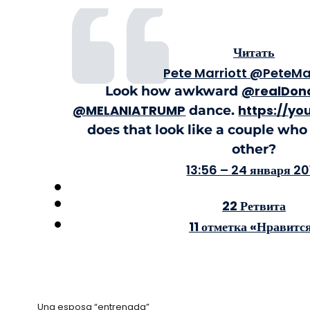
Читать
Pete Marriott
@PeteMar
@
realDon
Look how awkward
@
MELANIATRUMP
https://
you
dance.
does that look like a couple who 
other?
13:56 – 24 января 20
2
2 Ретвита
1
1 отметка «Нравитс
Una esposa “entrenada”