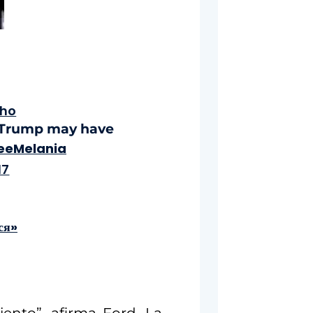
ho
ke Trump may have
eeMelania
17
ся»