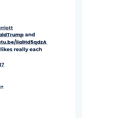
riott
aldTrump
and
tu.be/iialHd5qdzA
likes really each
17
я»