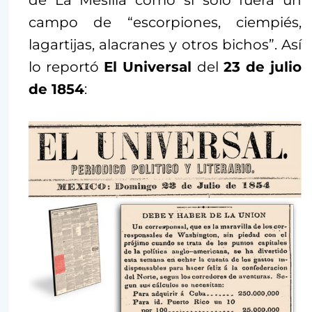
de La Mesilla como si sólo fuera un
campo de “escorpiones, ciempiés,
lagartijas, alacranes y otros bichos”. Así
lo reportó
El Universal
del
23 de julio
de 1854
: