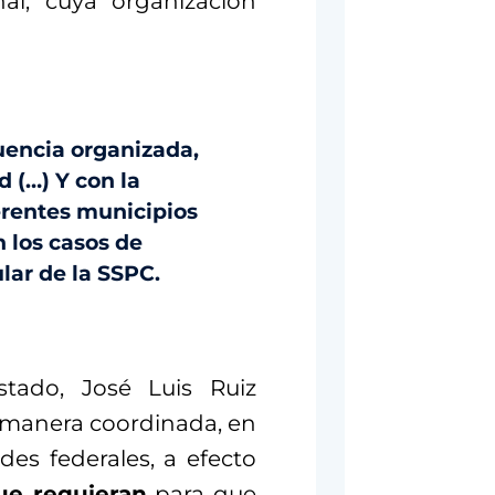
nal, cuya organización
uencia organizada,
 (…) Y con la
erentes municipios
los casos de
lar de la SSPC.
Estado, José Luis Ruiz
e manera coordinada, en
es federales, a efecto
ue requieran
para que