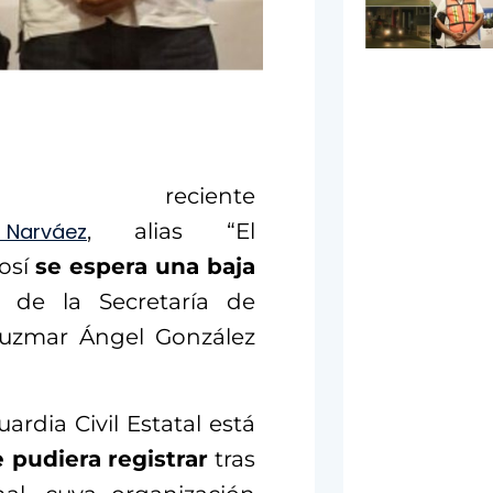
ciente
n Narváez
, alias “El
osí
se espera una baja
ar de la Secretaría de
Guzmar Ángel González
ardia Civil Estatal está
 pudiera registrar
tras