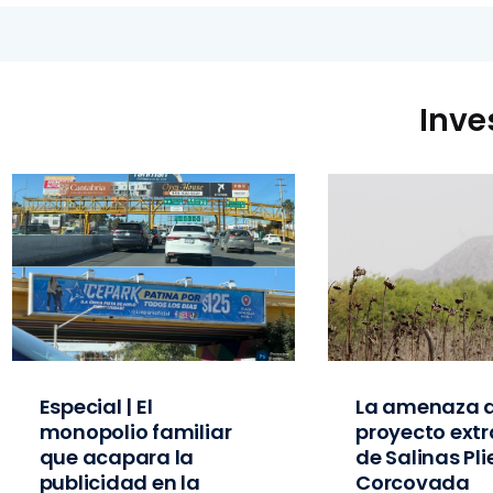
Inve
Especial | El
La amenaza d
monopolio familiar
proyecto extr
que acapara la
de Salinas Pl
publicidad en la
Corcovada