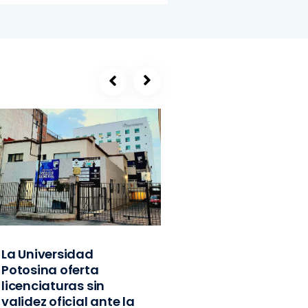
La Universidad
SEGE, refugio de
Potosina oferta
exlíderes del PVE
licenciaturas sin
Edomex y
validez oficial ante la
exfuncionarios