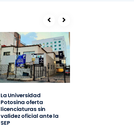
La Universidad
SEGE, refugio de
Potosina oferta
exlíderes del PVE
licenciaturas sin
Edomex y
validez oficial ante la
exfuncionarios
SEP
federales