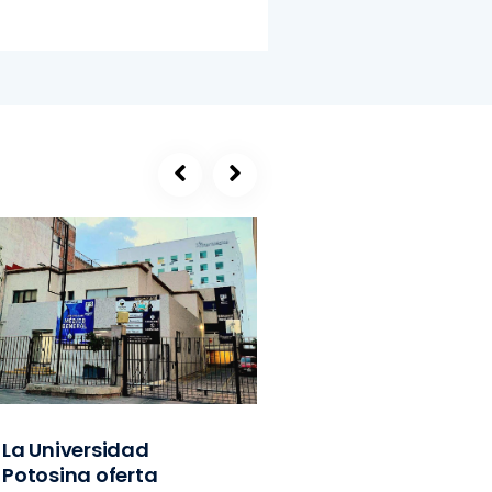
La Universidad
SEGE, refugio de
Potosina oferta
exlíderes del PVE