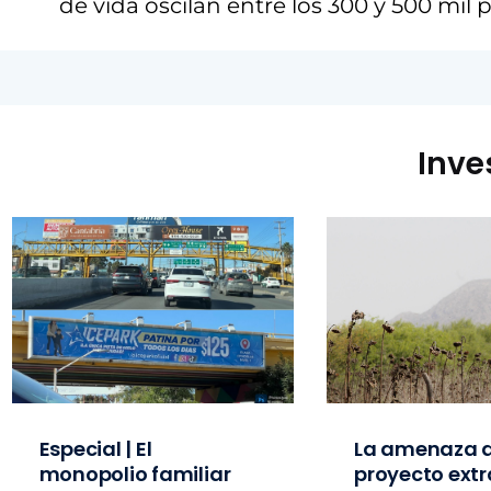
de vida oscilan entre los 300 y 500 mil 
Inve
Especial | El
La amenaza d
monopolio familiar
proyecto extr