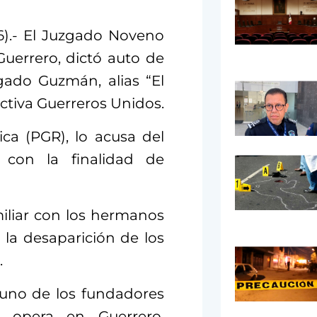
6).- El Juzgado Noveno
Guerrero, dictó auto de
gado Guzmán, alias “El
ictiva Guerreros Unidos.
ca (PGR), lo acusa del
, con la finalidad de
iliar con los hermanos
 la desaparición de los
.
 uno de los fundadores
e opera en Guerrero,