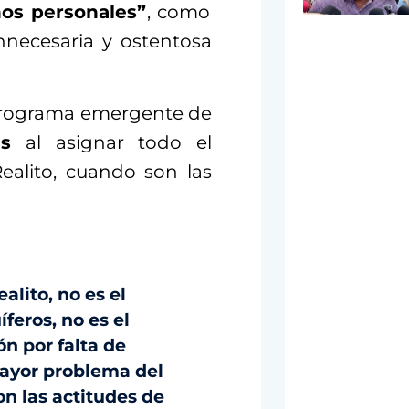
hos personales”
, como
innecesaria y ostentosa
 programa emergente de
s
al asignar todo el
Realito, cuando son las
alito, no es el
feros, no es el
ón por falta de
ayor problema del
n las actitudes de