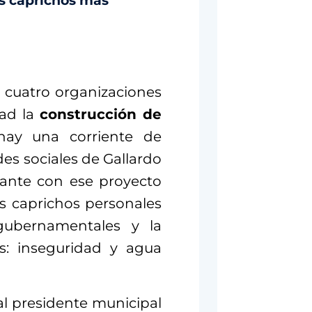
os caprichos más
 cuatro organizaciones
dad la
construcción de
ay una corriente de
es sociales de Gallardo
lante con ese proyecto
us caprichos personales
gubernamentales y la
es: inseguridad y agua
al presidente municipal