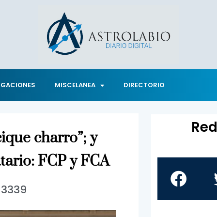
IGACIONES
MISCELANEA
DIRECTORIO
Red
ique charro”; y
atario: FCP y FCA
13339