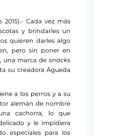
e 2015).- Cada vez más
cotas y brindarles un
os quieren darles algo
men, pero sin poner en
ad, una marca de
snacks
nta su creadora Águeda
iene a los perros y a su
astor alemán de nombre
una cachorra, lo que
licado y le impidiera
do especiales para los