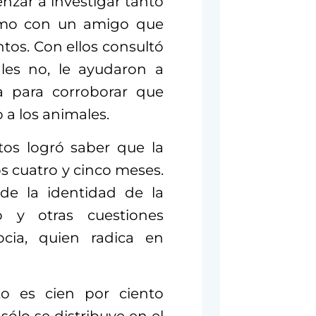
zar a investigar tanto
como con un amigo que
tos. Con ellos consultó
áles no, le ayudaron a
a para corroborar que
a los animales.
tos logró saber que la
os cuatro y cinco meses.
de la identidad de la
o y otras cuestiones
ocia, quien radica en
to es cien por ciento
ólo se distribuye en el