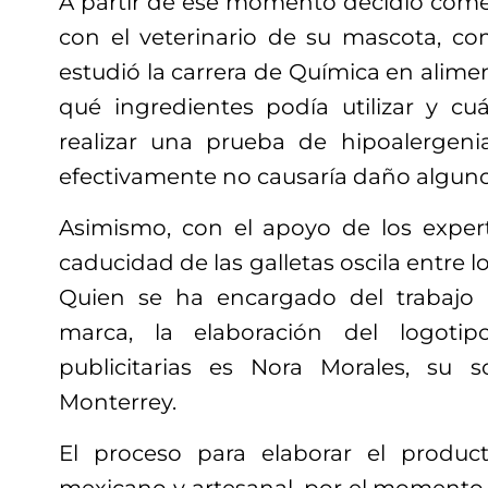
A partir de ese momento decidió comen
con el veterinario de su mascota, 
estudió la carrera de Química en alimen
qué ingredientes podía utilizar y cu
realizar una prueba de hipoalergeni
efectivamente no causaría daño alguno 
Asimismo, con el apoyo de los exper
caducidad de las galletas oscila entre l
Quien se ha encargado del trabajo 
marca, la elaboración del logotip
publicitarias es Nora Morales, su s
Monterrey.
El proceso para elaborar el produc
mexicano y artesanal, por el momento s