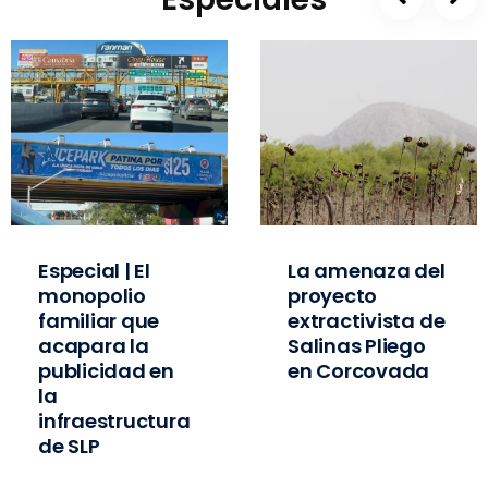
Especial | El
La amenaza del
monopolio
proyecto
familiar que
extractivista de
acapara la
Salinas Pliego
publicidad en
en Corcovada
la
infraestructura
de SLP