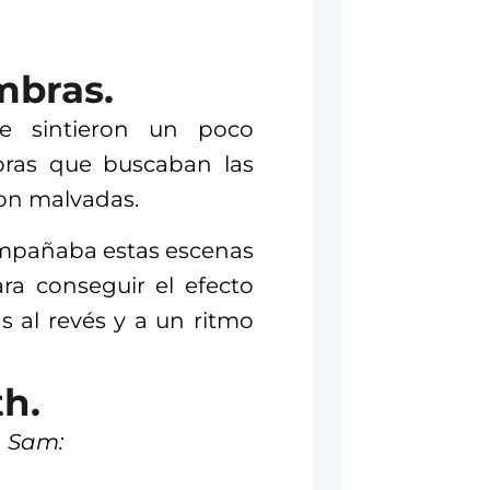
mbras.
se sintieron un poco
bras que buscaban las
ron malvadas.
ompañaba estas escenas
ara conseguir el efecto
s al revés y a un ritmo
th.
a
Sam: