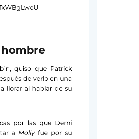
uATxWBgLweU
n hombre
bin, quiso que Patrick
después de verlo en una
 llorar al hablar de su
ticas por las que Demi
etar a
Molly
fue por su