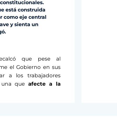
 constitucionales.
ue está construida
r como eje central
rave y sienta un
gó.
recalcó que pese al
me el Gobierno en sus
tar a los trabajadores
rá una que
afecte a la