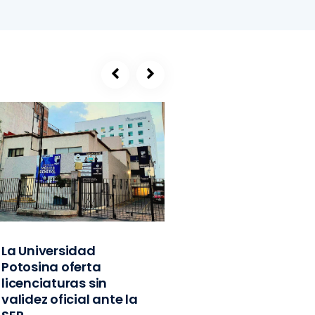
La Universidad
SEGE, refugio de
Potosina oferta
exlíderes del PVE
licenciaturas sin
Edomex y
validez oficial ante la
exfuncionarios