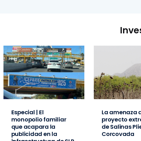
Inve
Especial | El
La amenaza d
monopolio familiar
proyecto extr
que acapara la
de Salinas Pl
publicidad en la
Corcovada