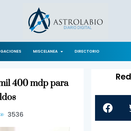
IGACIONES
MISCELANEA
DIRECTORIO
Red
 mil 400 mdp para
ldos
3536