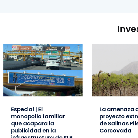
Inve
Especial | El
La amenaza d
monopolio familiar
proyecto extr
que acapara la
de Salinas Pl
publicidad en la
Corcovada
infraestructura de SLP