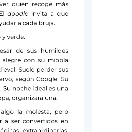
a ver quién recoge más
 El
doodle
invita a que
yudar a cada bruja.
o y verde.
pesar de sus humildes
á alegre con su miopía
eval. Suele perder sus
ervo, según Google. Su
r. Su noche ideal es una
copa, organizará una.
algo la molesta, pero
r a ser convertidos en
gicas extraordinarias.