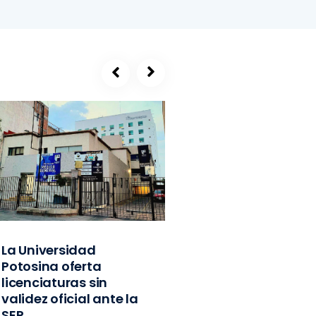
La Universidad
SEGE, refugio de
Potosina oferta
exlíderes del PVE
licenciaturas sin
Edomex y
validez oficial ante la
exfuncionarios
SEP
federales