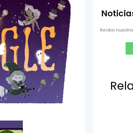
Notici
Recibe nuestra
Rel