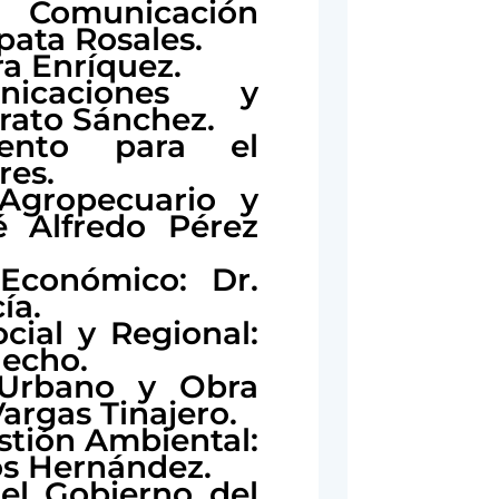
e Comunicación
pata Rosales.
ra Enríquez.
nicaciones y
rrato Sánchez.
iento para el
res.
 Agropecuario y
é Alfredo Pérez
 Económico: Dr.
ía.
cial y Regional:
uecho.
o Urbano y Obra
Vargas Tinajero.
stión Ambiental:
s Hernández.
el Gobierno del