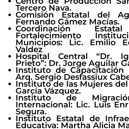
Centro de Producción San
Tercero Nava.
Comisión Estatal del Ag
Fernando Gámez Macías.
Coordinación Esta
Fortalecimiento Instit
Municipios: Lic. Emilio 
Valdez
Hospital Central “Dr. I
Prieto”: Dr. Jorge Aguilar G
Instituto de Capacitación 
Arq. Sergio Desfassiux Cabe
Instituto de las Mujeres de
García Vázquez.
Instituto de Migrac
Internacional: Lic. Luis E
Segura.
Instituto Estatal de Infrae
Educativa: Martha Alicia Ma