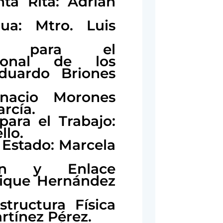
ta Rita: Adrián
ua: Mtro. Luis
tal para el
ucional de los
Eduardo Briones
gnacio Morones
arcía.
para el Trabajo:
llo.
l Estado: Marcela
ión y Enlace
nrique Hernández
structura Física
rtínez Pérez.