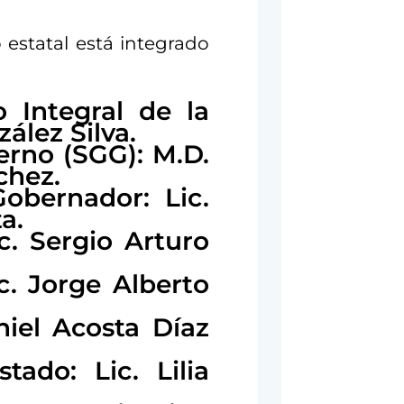
 estatal está integrado
o Integral de la
zález Silva.
erno (SGG): M.D.
chez.
Gobernador: Lic.
a.
ic. Sergio Arturo
c. Jorge Alberto
niel Acosta Díaz
tado: Lic. Lilia