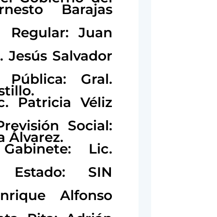
nesto Barajas
l Regular: Juan
. Jesús Salvador
 Pública: Gral.
illo.
. Patricia Véliz
revisión Social:
 Álvarez.
Gabinete: Lic.
l Estado: SIN
rique Alfonso