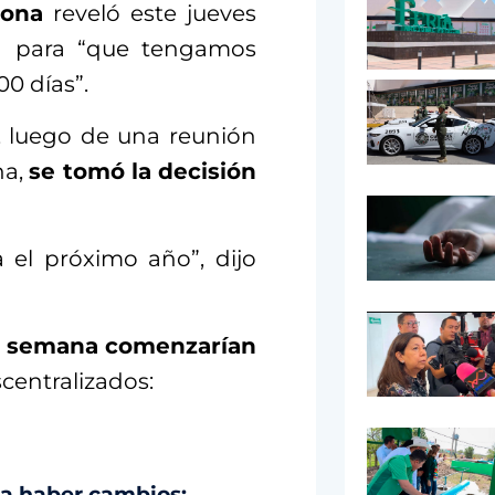
dona
reveló este jueves
te
para “que tengamos
0 días”.
, luego de una reunión
na,
se tomó la decisión
a el próximo año”, dijo
a semana comenzarían
entralizados:
 a haber cambios;