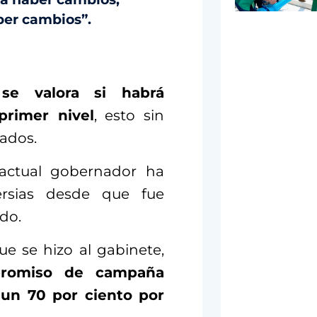
ber cambios”.
e
se valora si habrá
primer nivel
, esto sin
iados.
 actual gobernador ha
rsias desde que fue
do.
e se hizo al gabinete,
omiso de campaña
 un 70 por ciento por