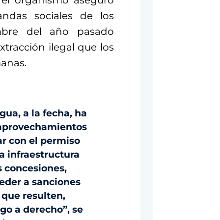
 el organismo aseguró
ndas sociales de los
embre del año pasado
xtracción ilegal que los
manas.
ua, a la fecha, ha
s aprovechamientos
ar con el permiso
a infraestructura
s concesiones,
eder a sanciones
 que resulten,
go a derecho”, se