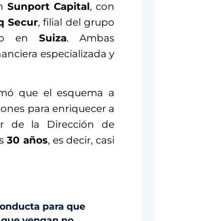
on
Sunport Capital
, con
q Secur
, filial del grupo
ido en
Suiza
. Ambas
anciera especializada y
firmó que el esquema a
rsiones para enriquecer a
ior de la Dirección de
os
30 años
, es decir, casi
 conducta para que
s que vengan no