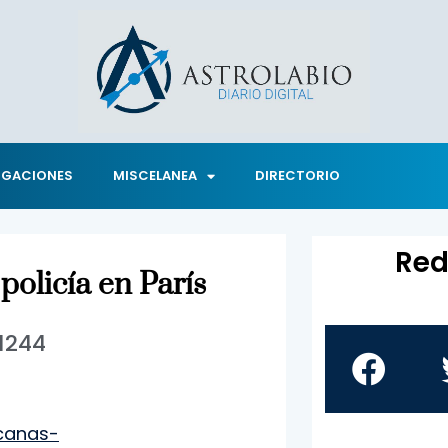
IGACIONES
MISCELANEA
DIRECTORIO
Red
olicía en París
1244