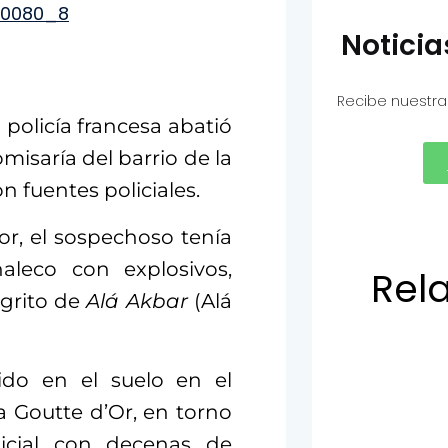
Notici
Recibe nuestra
a policía francesa abatió
isaría del barrio de la
n fuentes policiales.
or, el sospechoso tenía
aleco con explosivos,
Rel
 grito de
Alá Akbar
(Alá
ido en el suelo en el
la Goutte d’Or, en torno
icial con decenas de