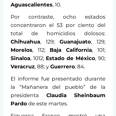
Aguascalientes
, 10.
Por contraste, ocho estados
concentraron el 53 por ciento del
total de homicidios dolosos:
Chihuahua
, 129;
Guanajuato
, 129;
Morelos
, 112;
Baja California
, 101;
Sinaloa
, 1012;
Estado de México
, 90;
Veracruz
, 88; y
Guerrero
, 84.
El informe fue presentado durante
la “Mañanera del pueblo” de la
presidenta
Claudia Sheinbaum
Pardo
de este martes.
Figueroa Franco mostró una