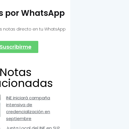
as por WhatsApp
s notas directo en tu WhatsApp
Suscribirme
Notas
acionadas
INE iniciará campaña
intensiva de
credencialización en
septiembre
Junta Local del INE en SLP