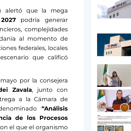
) alertó que la mega
a
2027
podría generar
ancieros, complejidades
udadanía al momento de
iones federales, locales
escenario que calificó
 mayo por la consejera
ei Zavala
, junto con
entrega a la Cámara de
 denominado
“Análisis
encia de los Procesos
con el que el organismo