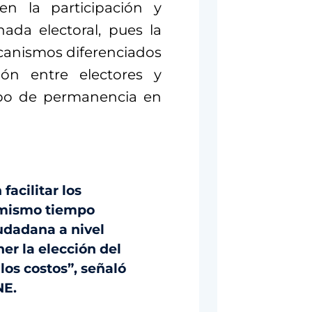
en la participación y
ada electoral, pues la
ecanismos diferenciados
ión entre electores y
mpo de permanencia en
facilitar los
 mismo tiempo
udadana a nivel
ner la elección del
 los costos”, señaló
NE.