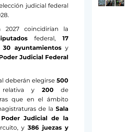
lección judicial federal
28.
 2027 coincidirían la
putados
federal,
17
,
30 ayuntamientos
y
Poder Judicial Federal
al deberán elegirse
500
relativa y
200
de
tras que en el ámbito
magistraturas de la
Sala
 Poder Judicial de la
rcuito, y
386 juezas
y