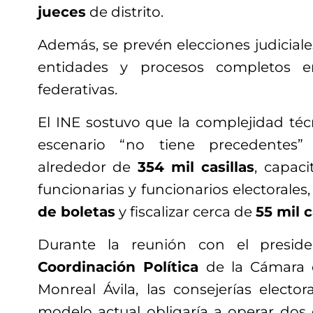
jueces
de distrito.
Además, se prevén elecciones judiciales
entidades y procesos completos e
federativas.
El INE sostuvo que la complejidad técn
escenario “no tiene precedentes” 
alrededor de
354 mil casillas
, capaci
funcionarias y funcionarios electorales
de boletas
y fiscalizar cerca de
55 mil 
Durante la reunión con el presi
Coordinación Política
de la Cámara d
Monreal Ávila, las consejerías electo
modelo actual obligaría a operar dos 