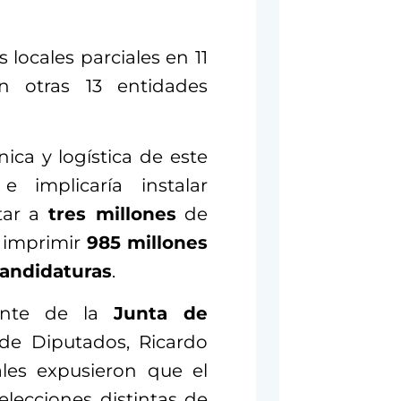
 locales parciales en 11
n otras 13 entidades
ica y logística de este
e implicaría instalar
tar a
tres millones
de
, imprimir
985 millones
candidaturas
.
dente de la
Junta de
e Diputados, Ricardo
rales expusieron que el
elecciones distintas de