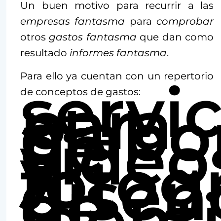
Un buen motivo para recurrir a las
empresas fantasma
para
comprobar
otros
gastos fantasma
que dan como
resultado
informes fantasma
.
Para ello ya cuentan con un repertorio
servic
para
de conceptos de gastos:
elabo
de
video
y
fotog
diseñ
de
ident