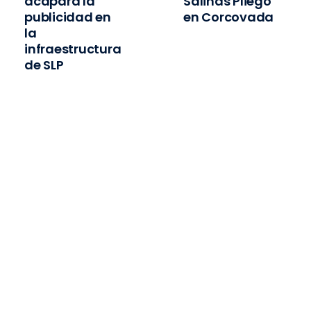
acapara la
Salinas Pliego
publicidad en
en Corcovada
la
infraestructura
de SLP