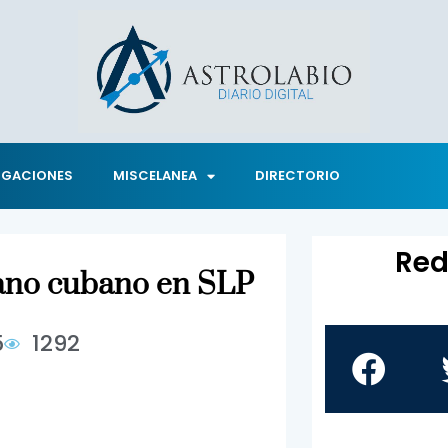
IGACIONES
MISCELANEA
DIRECTORIO
Red
dano cubano en SLP
5
1292