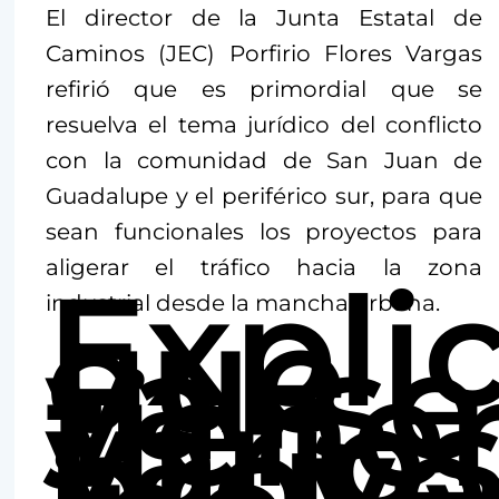
El director de la Junta Estatal de
Caminos (JEC) Porfirio Flores Vargas
refirió que es primordial que se
resuelva el tema jurídico del conflicto
con la comunidad de San Juan de
Guadalupe y el periférico sur, para que
sean funcionales los proyectos para
aligerar el tráfico hacia la zona
Expli
que
industrial desde la mancha urbana.
ya se
tiene
vario
proye