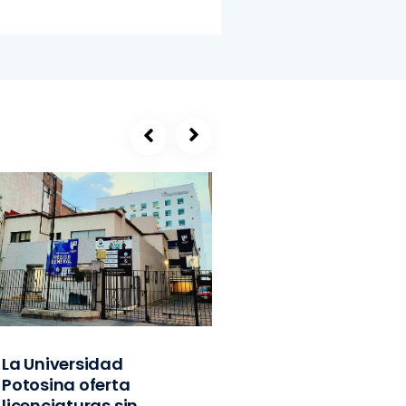
La Universidad
SEGE, refugio de
Potosina oferta
exlíderes del PVE
licenciaturas sin
Edomex y