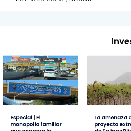
Inve
Especial | El
La amenaza d
monopolio familiar
proyecto extr
que acapara la
de Salinas Pl