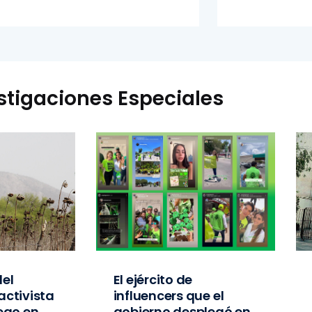
stigaciones Especiales
el
El ejército de
activista
influencers que el
iego en
gobierno desplegó en