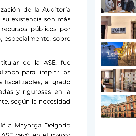
ización de la Auditoría
e su existencia son más
recursos públicos por
, especialmente, sobre
itular de la ASE, fue
izaba para limpiar las
 fiscalizables, al grado
jadas y rigurosas en la
nte, según la necesidad
guió a Mayorga Delgado
a ASE cayó en el mayor