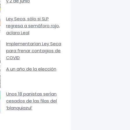
y 2 de junio
Ley Seca, sólo si SLP
regresa a semáforo rojo,
aclara Leal
Implementarían Ley Seca
para frenar contagios de
COVID
A un año de la elección
Unos 18 panistas serían
cesados de las filas del
‘blanquiazul’