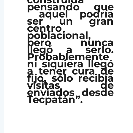
pensando que
aquel podría
ser un gran
centro
poblacional,
pero nunca
llegó a serlo.
Probablemente
ni siquiera llegó
a tener cura de
fijo, sólo recibía
visitas de
enviados desde
Tecpatán”.