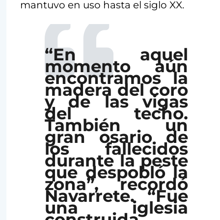
mantuvo en uso hasta el siglo XX.
“En aquel
momento aún
encontramos la
madera del coro
y de las vigas
del techo.
También un
gran osario de
los fallecidos
durante la peste
que despobló la
zona”, recordó
Navarrete. “Fue
una iglesia
construida